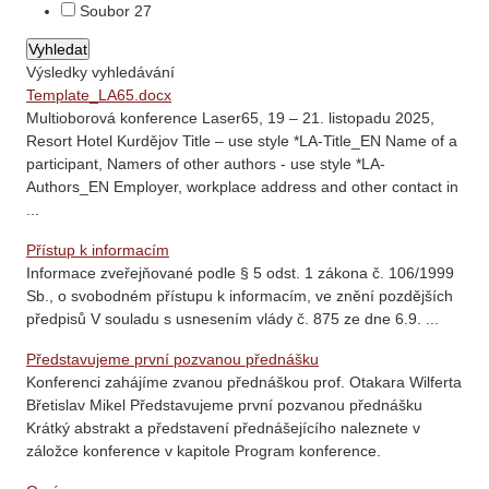
Soubor
27
Výsledky vyhledávání
Template_LA65.docx
Multioborová konference Laser65, 19 – 21. listopadu 2025,
Resort Hotel Kurdějov Title – use style *LA-Title_EN Name of a
participant, Namers of other authors - use style *LA-
Authors_EN Employer, workplace address and other contact in
...
Přístup k informacím
Informace zveřejňované podle § 5 odst. 1 zákona č. 106/1999
Sb., o svobodném přístupu k informacím, ve znění pozdějších
předpisů V souladu s usnesením vlády č. 875 ze dne 6.9. ...
Představujeme první pozvanou přednášku
Konferenci zahájíme zvanou přednáškou prof. Otakara Wilferta
Břetislav Mikel Představujeme první pozvanou přednášku
Krátký abstrakt a představení přednášejícího naleznete v
záložce konference v kapitole Program konference.