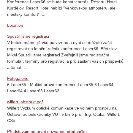
Konference Laser66 se bude konat v areálu Resortu Hotel
Kurdějov. Resort Hotel nabízí "Venkovskou atmosféru, ale
městský komfort“. ...
Location
Spustili jsme registraci
V hotelu máme již vše potvrzeno a nyní se můžete začít
registrovat na letoční ročník konference Laser66. Břetislav
Mikel Spustili jsme registraci Zveřejnili jsme registrační
formulář, termíny pro registraci a pro zaslání vašich příspěvků
a témat. ...
Fotogalerie
6 Laser65 - Multioborová konference Laser65 6 Laser64
Laser64 4 Laser63 Laser63
wilfert_abstrakt.pdf
Wilfert Výzkum optické komunikace ve volném prostoru na
Ústavu radioelektroniky VUT v Brně prof. Ing. Otakar Wilfert,
CSc. ...
Představujeme první pozvanou přednášku