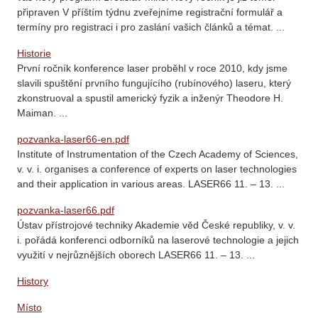
připraven V příštím týdnu zveřejníme registrační formulář a
termíny pro registraci i pro zaslání vašich článků a témat. ...
Historie
První ročník konference laser proběhl v roce 2010, kdy jsme
slavili spuštění prvního fungujícího (rubínového) laseru, který
zkonstruoval a spustil americký fyzik a inženýr Theodore H.
Maiman. ...
pozvanka-laser66-en.pdf
Institute of Instrumentation of the Czech Academy of Sciences,
v. v. i. organises a conference of experts on laser technologies
and their application in various areas. LASER66 11. – 13. ...
pozvanka-laser66.pdf
Ústav přístrojové techniky Akademie věd České republiky, v. v.
i. pořádá konferenci odborníků na laserové technologie a jejich
využití v nejrůznějších oborech LASER66 11. – 13. ...
History
Místo