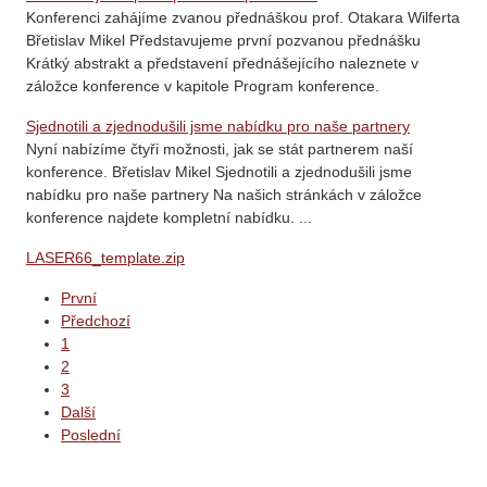
Konferenci zahájíme zvanou přednáškou prof. Otakara Wilferta
Břetislav Mikel Představujeme první pozvanou přednášku
Krátký abstrakt a představení přednášejícího naleznete v
záložce konference v kapitole Program konference.
Sjednotili a zjednodušili jsme nabídku pro naše partnery
Nyní nabízíme čtyři možnosti, jak se stát partnerem naší
konference. Břetislav Mikel Sjednotili a zjednodušili jsme
nabídku pro naše partnery Na našich stránkách v záložce
konference najdete kompletní nabídku. ...
LASER66_template.zip
První
Předchozí
1
2
3
Další
Poslední