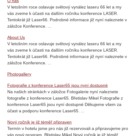
O nás
V letošním roce oslavuje světový vynález laseru 66 let a my
vás zveme k účasti na dalším ročníku konference LASER.
Tentokrát již Laser66. Podrobné informace již nyní naleznete v
záložce Konference. ...
About Us
V letošním roce oslavuje světový vynález laseru 66 let a my
vás zveme k účasti na dalším ročníku konference LASER.
Tentokrát již Laser66. Podrobné informace již nyní naleznete v
záložce Konference. ...
Photogallery
Fotografie z konference Laser65 jsou nyní dostupné
Na našich stránkách v záložce Fotogalerie nyní naleznete
fotografie z konference Laser65. Břetislav Mikel Fotografie z
konference Laser65 jsou nyní dostupné Děkujeme všem za
účast a podporu konference Laser65. ...
Nový ročník je již téměř připraven
Termín v hotelu jsme pro nás již rezervovali a připravujeme pro
vás nový program. Břetislav Mikel Nový ročník je již téměř