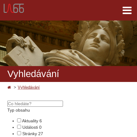
Vyhledávání
Vyhledávání
Typ obsahu
Aktuality
6
Události
0
Stránky
27