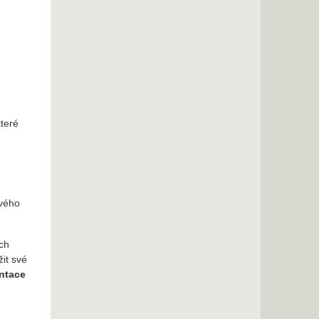
které
ového
ich
it své
ntace