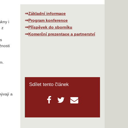
⇒
Základní informace
⇒
Program konference
ákny i
⇒
Příspěvek do sborníku
 z
⇒
Komerční prezentace a partnerství
es
žnosti
ým.
Sdílet tento článek
ývají a