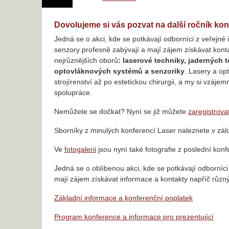
Dovolujeme si vás pozvat na další ročník ko
Jedná se o akci, kde se potkávají odborníci z veřejné i 
senzory profesně zabývají a mají zájem získávat kont
nejrůznějších oborů
: laserové techniky, jaderných 
optovláknových systémů a senzoriky
. Lasery a op
strojírenství až po estetickou chirurgii, a my si vzá
spolupráce.
Nemůžete se dočkat? Nyní se již můžete
zaregistrova
Sborníky z minulých konferencí Laser naleznete v zá
Ve
fotogalerii
jsou nyní také fotografie z poslední kon
Jedná se o oblíbenou akci, kde se potkávají odborníci
mají zájem získávat informace a kontakty napříč různý
Základní informace a konferenční poplatek
Program konference a informace pro prezentující