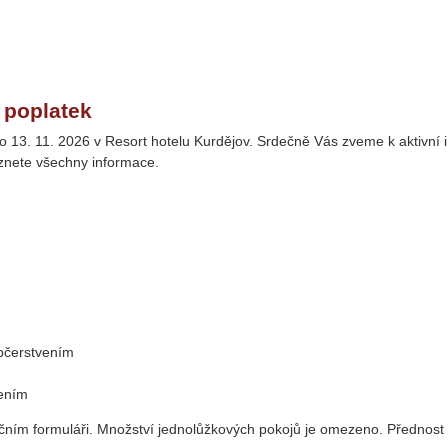
 poplatek
 13. 11. 2026 v Resort hotelu Kurdějov. Srdečně Vás zveme k aktivní i
eznete všechny informace.
občerstvením
vením
račním formuláři. Množství jednolůžkových pokojů je omezeno. Přednos