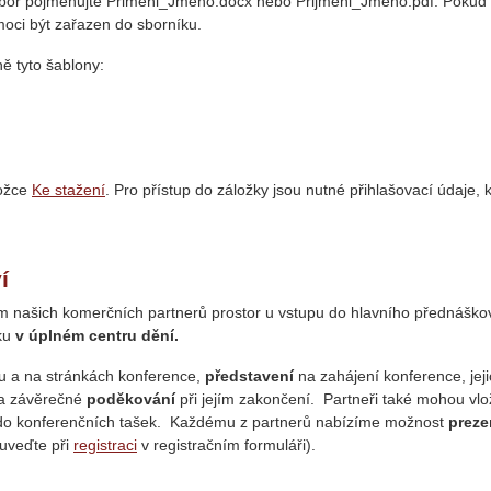
oubor pojmenujte Primeni_Jmeno.docx nebo Prijmeni_Jmeno.pdf. Pokud
oci být zařazen do sborníku.
ě tyto šablony:
ložce
Ke stažení
. Pro přístup do záložky jsou nutné přihlašovací údaje, 
í
 našich komerčních partnerů prostor u vstupu do hlavního přednášk
dku
v úplném
centru dění
.
u a na stránkách konference,
představení
na zahájení konference, jej
 a závěrečné
poděkování
při jejím zakončení. Partneři také mohou vlož
do konferenčních tašek. Každému z partnerů nabízíme možnost
preze
(uveďte při
registraci
v registračním formuláři).