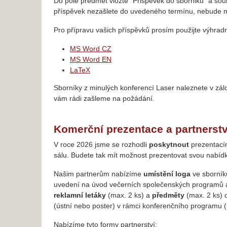
Do pole předmět vložte "Prispevek do sborniku" a s
příspěvek nezašlete do uvedeného termínu, nebude m
Pro přípravu vašich příspěvků prosím použijte výhradn
MS Word CZ
MS Word EN
LaTeX
Sborníky z minulých konferencí Laser naleznete v zá
vám rádi zašleme na požádání.
Komerční prezentace a partnerstv
V roce 2026 jsme se rozhodli
poskytnout
prezentacím
sálu. Budete tak mít možnost prezentovat svou nabí
Našim partnerům nabízíme
umístění loga
ve sborník
uvedení na úvod večerních společenských programů
reklamní letáky
(max. 2 ks) a
předměty
(max. 2 ks) 
(ústní nebo poster) v rámci konferenčního programu 
Nabízíme tyto formy partnerství: