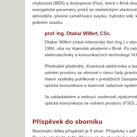
chybovost (BER) a dostupnost (Pav), která v Brně dos
energetické parametry prvků se statistickými vlastno
atmosféře, přesné zaměřování svazku, hybridní sítě,
jediném svazku.
prof. Ing. Otakar Wilfert, CSc.
Otakar Wilfert získal inženýrský titul (Ing.) v 
1984, oba na Vojenské akademii v Brně. Po celo
elektrotechniky a komunikačních technologií VU
Přednášel předměty „Kvantová elektronika a las
volném prostoru se věnoval v rámci řady granto
hlavní výsledky publikoval v prestižních časop
optická komunikace a laserové radarové systém
Je zakladatelem a vedoucí osobností výzkumné
optické komunikace ve volném prostoru (FSO).J
Příspěvek do sborníku
Maximální délka příspěvků je 5 stran. Příspěvky v pdf