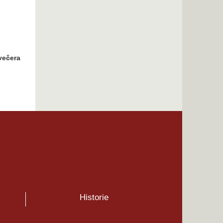
 v
večera
Historie