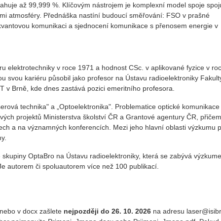
ahuje až 99,999 %. Klíčovým nástrojem je komplexní model spoje spoju
stmi atmosféry. Přednáška nastíní budoucí směřování: FSO v prašné
 kvantovou komunikaci a sjednocení komunikace s přenosem energie v
oboru elektrotechniky v roce 1971 a hodnost CSc. v aplikované fyzice v ro
u svou kariéru působil jako profesor na Ústavu radioelektroniky Fakult
T v Brně, kde dnes zastává pozici emeritního profesora.
erová technika" a „Optoelektronika". Problematice optické komunikace
vých projektů Ministerstva školství ČR a Grantové agentury ČR, přiče
isech a na významných konferencích. Mezi jeho hlavní oblasti výzkumu p
y.
 skupiny OptaBro na Ústavu radioelektroniky, která se zabývá výzkum
e autorem či spoluautorem více než 100 publikací.
 nebo v docx zašlete
nejpozději do 26. 10. 2026
na adresu laser@isib