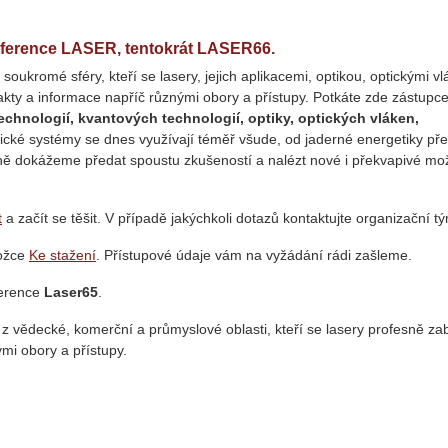
nference LASER, tentokrát
LASER66
.
soukromé sféry, kteří se lasery, jejich aplikacemi, optikou, optickými vl
akty a informace napříč různými obory a přístupy. Potkáte zde zástupce
technologií, kvantových technologií, optiky, optických vláken,
tické systémy se dnes využívají téměř všude, od jaderné energetiky př
jemně dokážeme předat spoustu zkušeností a nalézt nové i překvapivé mo
t
a začít se těšit. V případě jakýchkoli dotazů kontaktujte organizační t
ložce
Ke stažení
. Přístupové údaje vám na vyžádání rádi zašleme.
ference
Laser65
.
 z vědecké, komerční a průmyslové oblasti, kteří se lasery profesně zab
mi obory a přístupy.