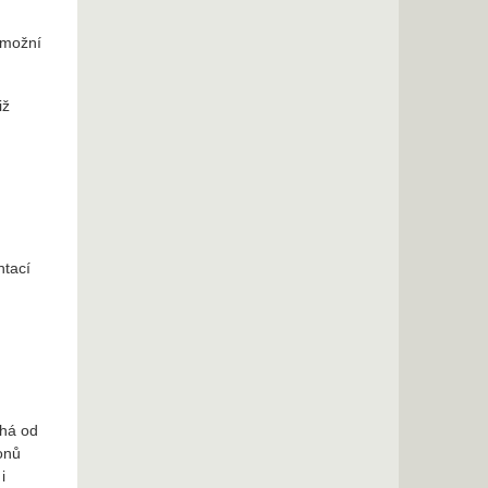
umožní
iž
ntací
íhá od
onů
i