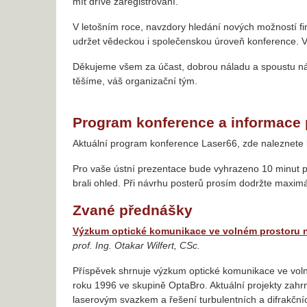
mít dříve zaregistrovaní.
V letošním roce, navzdory hledání nových možností fi
udržet vědeckou i společenskou úroveň konference. V
Děkujeme všem za účast, dobrou náladu a spoustu ná
těšíme, váš organizační tým.
Program konference a informace p
Aktuální program konference Laser66, zde naleznete
Pro vaše ústní prezentace bude vyhrazeno 10 minut plu
brali ohled. Při návrhu posterů prosím dodržte maxim
Zvané přednášky
Výzkum optické komunikace ve volném prostoru 
prof. Ing. Otakar Wilfert, CSc.
Příspěvek shrnuje výzkum optické komunikace ve voln
roku 1996 ve skupině OptaBro. Aktuální projekty zahrn
laserovým svazkem a řešení turbulentních a difrakčních