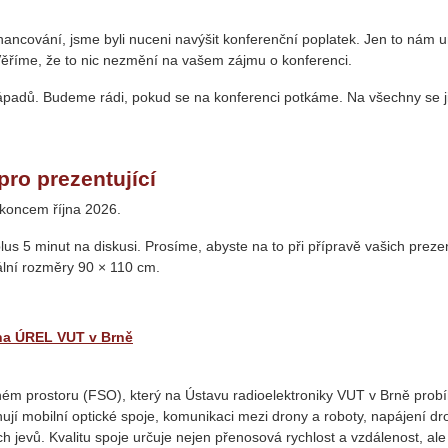
nancování, jsme byli nuceni navýšit konferenční poplatek. Jen to nám 
ěříme, že to nic nezmění na vašem zájmu o konferenci.
padů. Budeme rádi, pokud se na konferenci potkáme. Na všechny se j
ro prezentující
 koncem října 2026.
s 5 minut na diskusi. Prosíme, abyste na to při přípravě vašich preze
ální rozměry 90 × 110 cm.
na ÚREL VUT v Brně
ém prostoru (FSO), který na Ústavu radioelektroniky VUT v Brně prob
ují mobilní optické spoje, komunikaci mezi drony a roboty, napájení dr
 jevů. Kvalitu spoje určuje nejen přenosová rychlost a vzdálenost, ale 