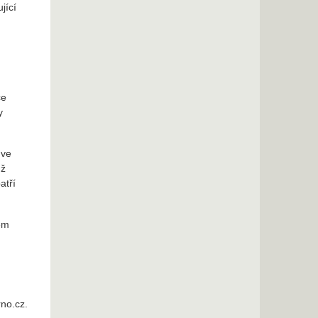
jící
ce
y
 ve
mž
atří
em
rno.cz.