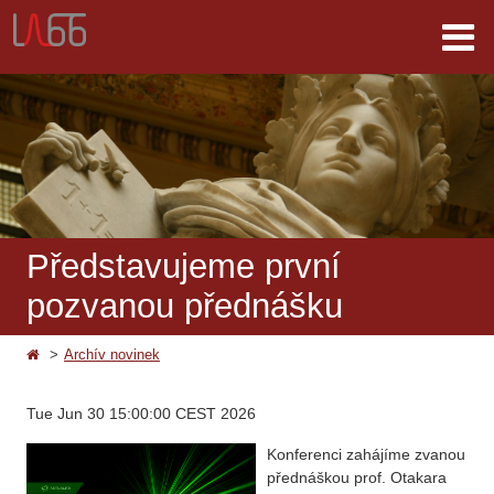
Představujeme první
pozvanou přednášku
Archív novinek
Tue Jun 30 15:00:00 CEST 2026
Konferenci zahájíme zvanou
přednáškou prof. Otakara