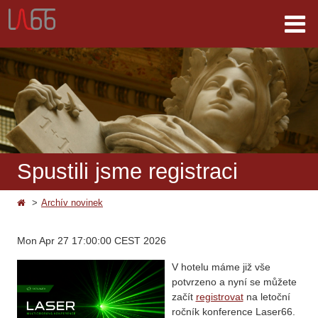
Spustili jsme registraci
Archív novinek
Mon Apr 27 17:00:00 CEST 2026
V hotelu máme již vše
potvrzeno a nyní se můžete
začít
registrovat
na letoční
ročník konference Laser66.